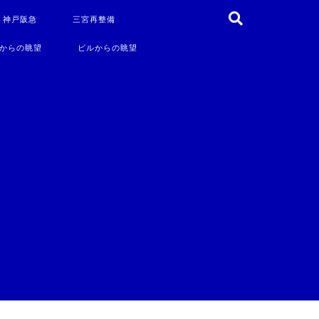
・神戸阪急
三宮再整備
からの眺望
ビルからの眺望