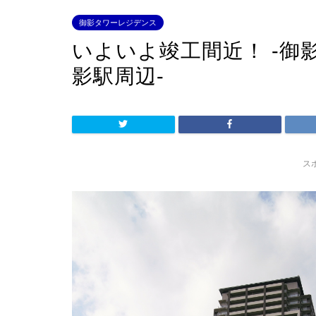
御影タワーレジデンス
いよいよ竣工間近！ -
影駅周辺-
ス