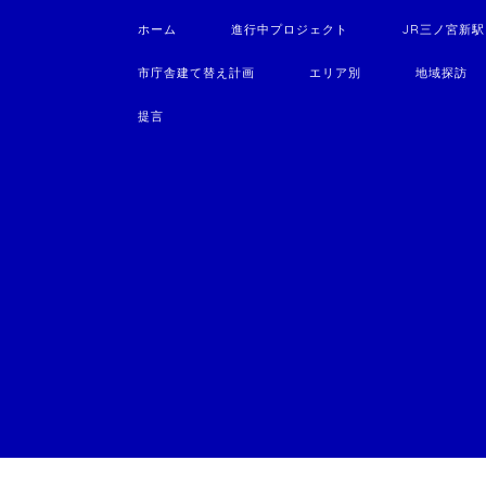
ホーム
進行中プロジェクト
JR三ノ宮新
市庁舎建て替え計画
エリア別
地域探訪
提言