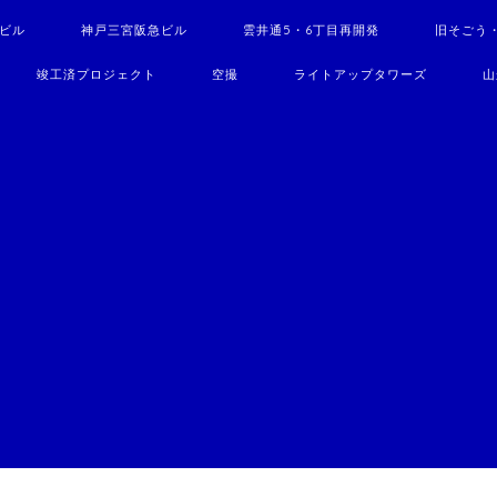
駅ビル
神戸三宮阪急ビル
雲井通5・6丁目再開発
旧そごう
竣工済プロジェクト
空撮
ライトアップタワーズ
山