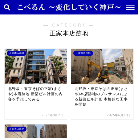
― CATEGORY ―
正家本店跡地
正家本店跡地
正家本店跡地
北野坂・東京そばの正家(まさ
北野坂・東京そばの正家(まさ
や)本店跡地 新築ビル計画の内
や)本店跡地のプレサンスによ
容を予想してみる
る新築ビル計画 本格的な工事
を開始
2026年8月2日
2026年6月17日
正家本店跡地